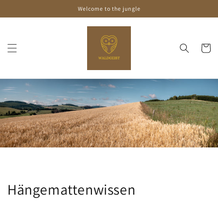
Direkt
Welcome to the jungle
zum
Inhalt
Warenko
Hängemattenwissen