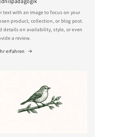
ldnispädagogik
ir text with an image to focus on your
osen product, collection, or blog post.
 details on availability, style, or even
ovide a review.
hr erfahren