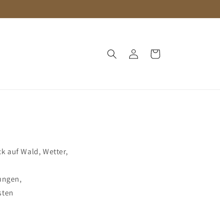
Einloggen
Warenkorb
k auf Wald, Wetter,
ungen,
sten